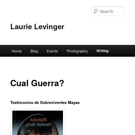
Skip
to
Sear
primary
content
Laurie Levinger
Main
Writing
Home
Blog
Events
Photography
menu
Cual Guerra?
Testimonios de Sobreviventes Mayas