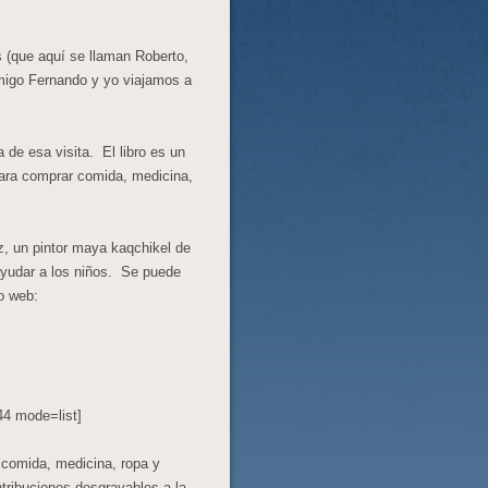
 (que aquí se llaman Roberto,
migo Fernando y yo viajamos a
ia de esa visita. El libro es un
para comprar comida, medicina,
z, un pintor maya kaqchikel de
yudar a los niños. Se puede
o web:
44 mode=list]
 comida, medicina, ropa y
tribuciones desgravables a la