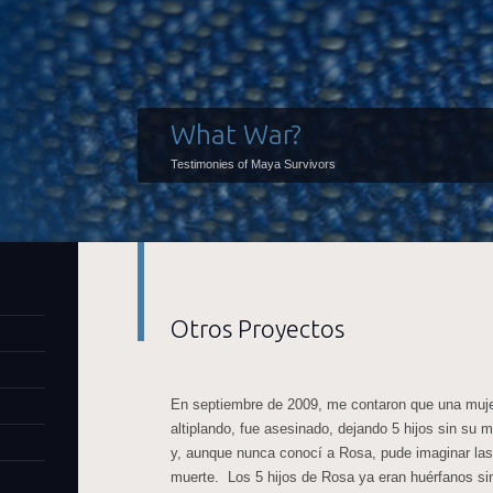
What War?
Testimonies of Maya Survivors
Otros Proyectos
En septiembre de 2009, me contaron que una muje
altiplando, fue asesinado, dejando 5 hijos sin su 
y, aunque nunca conocí a Rosa, pude imaginar las 
muerte. Los 5 hijos de Rosa ya eran huérfanos sin