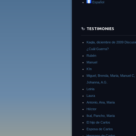
Español
TESTIMONIES
Kaqla, diciembre de 2009 Discusi
¿Cuál Guerra?
Rubén
Manuel
K’in
Miguel, Brenda, Maria, Manuel C,
Johanna, A.G.
Leiria
Laura
Antonio, Ana, Maria
Héctor
Ikal, Pancho, Maria
El hijo de Carlos
Esposa de Carlos
Hermano de Carlos