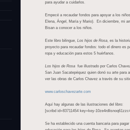
para ayudar a cuidarlos.
Empecé a recaudar fondos para apoyar a los niños
Elena, Ángel, María y Mario). En diciembre, mi a
Bisan a conocer a los niños.
Este libro bilingue,
Los hijos de Rosa
, es la histor
proyecto para recaudar fondos: todo el dinero es 
ropa y educación para estos 5 huérfanos.
Los hijos de Rosa
fue illustrado por Carlos Chave
San Juan Sacatepéquez quien donó su arte para a
ver las obras de Carlos Chavez a través de su siti
www.carloschavezarte.com
Aquí hay algunas de las ilustraciones del libro:
[scribd id=83711454 key=key-10ze4rdlisnoq61zzc
Se ha establecido una cuenta bancaria para pagar
educación para los hijos de Rosa. Se aceptan con